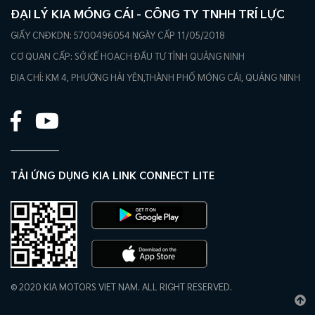
ĐẠI LÝ KIA MÓNG CÁI - CÔNG TY TNHH TRÍ LỰC
GIẤY CNĐKDN: 5700496054 NGÀY CẤP 11/05/2018
CƠ QUAN CẤP: SỞ KẾ HOẠCH ĐẦU TƯ TỈNH QUẢNG NINH
ĐỊA CHỈ: KM 4, PHƯỜNG HẢI YÊN,THÀNH PHỐ MÓNG CÁI, QUẢNG NINH
TẢI ỨNG DỤNG KIA LINK CONNECT LITE
© 2020 KIA MOTORS VIET NAM. ALL RIGHT RESERVED.