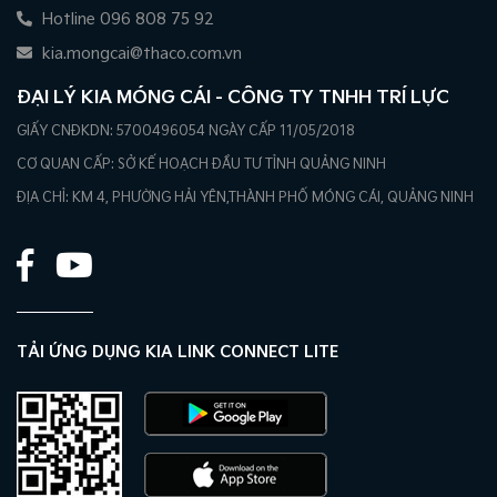
Hotline 096 808 75 92
kia.mongcai@thaco.com.vn
ĐẠI LÝ KIA MÓNG CÁI - CÔNG TY TNHH TRÍ LỰC
GIẤY CNĐKDN: 5700496054 NGÀY CẤP 11/05/2018
CƠ QUAN CẤP: SỞ KẾ HOẠCH ĐẦU TƯ TỈNH QUẢNG NINH
ĐỊA CHỈ: KM 4, PHƯỜNG HẢI YÊN,THÀNH PHỐ MÓNG CÁI, QUẢNG NINH
TẢI ỨNG DỤNG KIA LINK CONNECT LITE