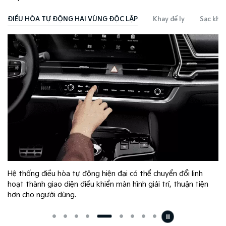
ĐIỀU HÒA TỰ ĐỘNG HAI VÙNG ĐỘC LẬP
Khay để ly
Sạc khô
Hệ thống điều hòa tự động hiện đại có thể chuyển đổi linh
hoạt thành giao diện điều khiển màn hình giải trí, thuận tiện
hơn cho người dùng.