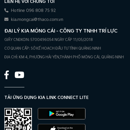
LIÊN HỆ VỚI CHÚNG TÔI
Hotline 096 808 75 92
kia.mongcai@thaco.com.vn
ĐẠI LÝ KIA MÓNG CÁI - CÔNG TY TNHH TRÍ LỰC
GIẤY CNĐKDN: 5700496054 NGÀY CẤP 11/05/2018
CƠ QUAN CẤP: SỞ KẾ HOẠCH ĐẦU TƯ TỈNH QUẢNG NINH
ĐỊA CHỈ: KM 4, PHƯỜNG HẢI YÊN,THÀNH PHỐ MÓNG CÁI, QUẢNG NINH
TẢI ỨNG DỤNG KIA LINK CONNECT LITE